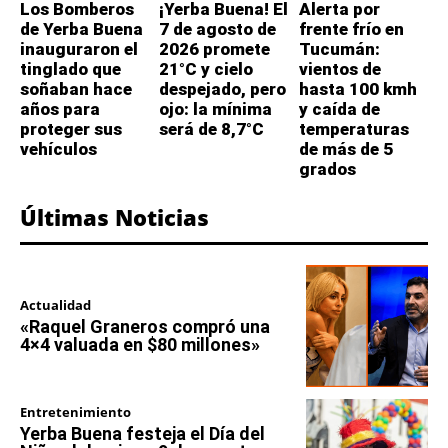
Los Bomberos
¡Yerba Buena! El
Alerta por
de Yerba Buena
7 de agosto de
frente frío en
inauguraron el
2026 promete
Tucumán:
tinglado que
21°C y cielo
vientos de
soñaban hace
despejado, pero
hasta 100 kmh
años para
ojo: la mínima
y caída de
proteger sus
será de 8,7°C
temperaturas
vehículos
de más de 5
grados
Últimas Noticias
Actualidad
«Raquel Graneros compró una
4×4 valuada en $80 millones»
Entretenimiento
Yerba Buena festeja el Día del