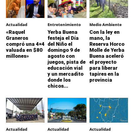
Actualidad
Entretenimiento
Medio Ambiente
«Raquel
Yerba Buena
Con la ley en
Graneros
festeja el Día
mano, la
compró una 4×4
del Niño el
Reserva Horco
valuada en $80
domingo 9 de
Molle de Yerba
millones»
agosto con
Buena aceleró
juegos, pista de
el proyecto
educación vial
para liberar
y un mercadito
tapires en la
donde los
provincia
chicos...
Actualidad
Actualidad
Actualidad