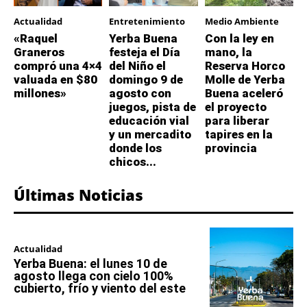
Actualidad
Entretenimiento
Medio Ambiente
«Raquel
Yerba Buena
Con la ley en
Graneros
festeja el Día
mano, la
compró una 4×4
del Niño el
Reserva Horco
valuada en $80
domingo 9 de
Molle de Yerba
millones»
agosto con
Buena aceleró
juegos, pista de
el proyecto
educación vial
para liberar
y un mercadito
tapires en la
donde los
provincia
chicos...
Últimas Noticias
Actualidad
Yerba Buena: el lunes 10 de
agosto llega con cielo 100%
cubierto, frío y viento del este