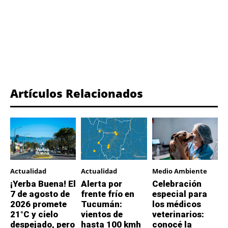
Artículos Relacionados
Actualidad
Actualidad
Medio Ambiente
¡Yerba Buena! El
Alerta por
Celebración
7 de agosto de
frente frío en
especial para
2026 promete
Tucumán:
los médicos
21°C y cielo
vientos de
veterinarios:
despejado, pero
hasta 100 kmh
conocé la