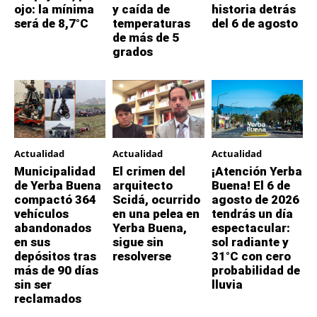
ojo: la mínima
y caída de
historia detrás
será de 8,7°C
temperaturas
del 6 de agosto
de más de 5
grados
Actualidad
Actualidad
Actualidad
Municipalidad
El crimen del
¡Atención Yerba
de Yerba Buena
arquitecto
Buena! El 6 de
compactó 364
Scidá, ocurrido
agosto de 2026
vehículos
en una pelea en
tendrás un día
abandonados
Yerba Buena,
espectacular:
en sus
sigue sin
sol radiante y
depósitos tras
resolverse
31°C con cero
más de 90 días
probabilidad de
sin ser
lluvia
reclamados