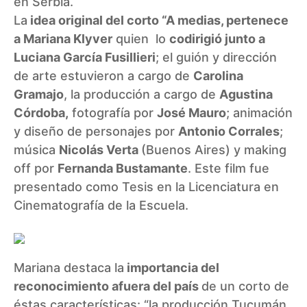
en Serbia.
La
idea original del corto
“A medias
, pertenece
a Mariana Klyver
quien lo
codirigió junto a
Luciana García Fusillieri
; el guión y dirección
de arte estuvieron a cargo de
Carolina
Gramajo
, la producción a cargo de
Agustina
Córdoba,
fotografía por
José Mauro
; animación
y diseño de personajes por
Antonio Corrales
;
música
Nicolás Verta
(Buenos Aires) y making
off por
Fernanda Bustamante
. Este film fue
presentado como Tesis en la Licenciatura en
Cinematografía de la Escuela.
Mariana destaca la
importancia del
reconocimiento afuera del país
de un corto de
éstas características: “la producción Tucumán