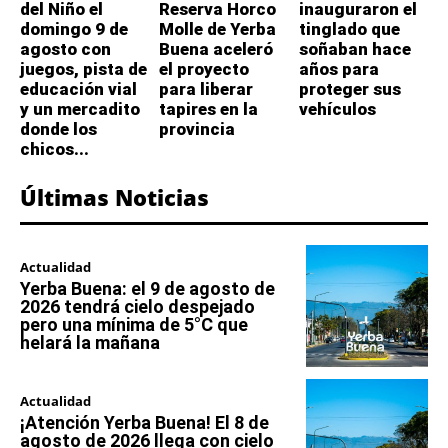
del Niño el
Reserva Horco
inauguraron el
domingo 9 de
Molle de Yerba
tinglado que
agosto con
Buena aceleró
soñaban hace
juegos, pista de
el proyecto
años para
educación vial
para liberar
proteger sus
y un mercadito
tapires en la
vehículos
donde los
provincia
chicos...
Últimas Noticias
Actualidad
Yerba Buena: el 9 de agosto de
2026 tendrá cielo despejado
pero una mínima de 5°C que
helará la mañana
Actualidad
¡Atención Yerba Buena! El 8 de
agosto de 2026 llega con cielo