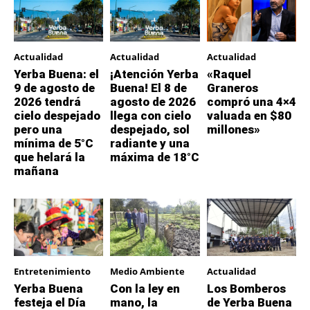
Actualidad
Actualidad
Actualidad
Yerba Buena: el
¡Atención Yerba
«Raquel
9 de agosto de
Buena! El 8 de
Graneros
2026 tendrá
agosto de 2026
compró una 4×4
cielo despejado
llega con cielo
valuada en $80
pero una
despejado, sol
millones»
mínima de 5°C
radiante y una
que helará la
máxima de 18°C
mañana
Entretenimiento
Medio Ambiente
Actualidad
Yerba Buena
Con la ley en
Los Bomberos
festeja el Día
mano, la
de Yerba Buena