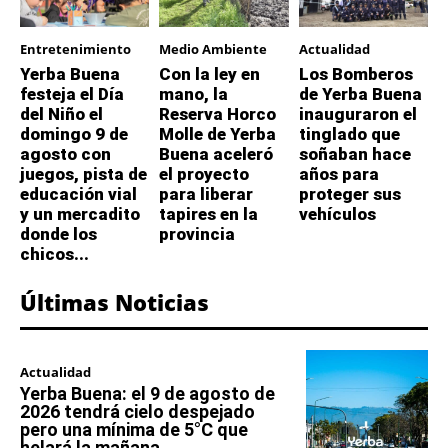
Entretenimiento
Medio Ambiente
Actualidad
Yerba Buena
Con la ley en
Los Bomberos
festeja el Día
mano, la
de Yerba Buena
del Niño el
Reserva Horco
inauguraron el
domingo 9 de
Molle de Yerba
tinglado que
agosto con
Buena aceleró
soñaban hace
juegos, pista de
el proyecto
años para
educación vial
para liberar
proteger sus
y un mercadito
tapires en la
vehículos
donde los
provincia
chicos...
Últimas Noticias
Actualidad
Yerba Buena: el 9 de agosto de
2026 tendrá cielo despejado
pero una mínima de 5°C que
helará la mañana