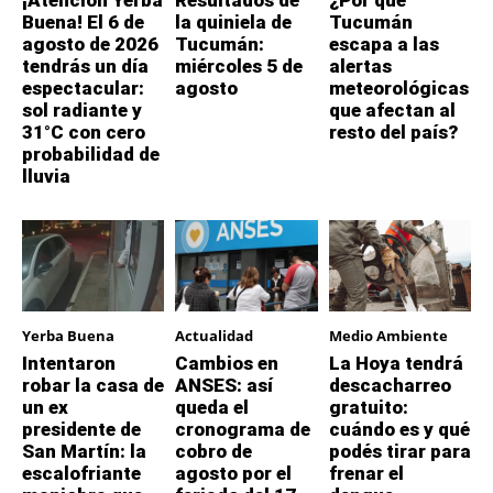
¡Atención Yerba
Resultados de
¿Por qué
Buena! El 6 de
la quiniela de
Tucumán
agosto de 2026
Tucumán:
escapa a las
tendrás un día
miércoles 5 de
alertas
espectacular:
agosto
meteorológicas
sol radiante y
que afectan al
31°C con cero
resto del país?
probabilidad de
lluvia
Yerba Buena
Actualidad
Medio Ambiente
Intentaron
Cambios en
La Hoya tendrá
robar la casa de
ANSES: así
descacharreo
un ex
queda el
gratuito:
presidente de
cronograma de
cuándo es y qué
San Martín: la
cobro de
podés tirar para
escalofriante
agosto por el
frenar el