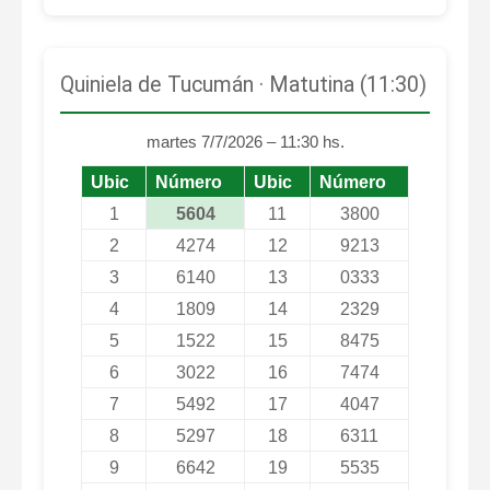
Quiniela de Tucumán · Matutina (11:30)
martes 7/7/2026 – 11:30 hs.
Ubic
Número
Ubic
Número
1
5604
11
3800
2
4274
12
9213
3
6140
13
0333
4
1809
14
2329
5
1522
15
8475
6
3022
16
7474
7
5492
17
4047
8
5297
18
6311
9
6642
19
5535