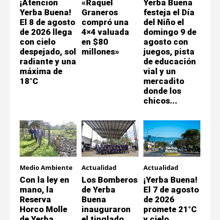
¡Atención
«Raquel
Yerba Buena
Yerba Buena!
Graneros
festeja el Día
El 8 de agosto
compró una
del Niño el
de 2026 llega
4×4 valuada
domingo 9 de
con cielo
en $80
agosto con
despejado, sol
millones»
juegos, pista
radiante y una
de educación
máxima de
vial y un
18°C
mercadito
donde los
chicos...
Medio Ambiente
Actualidad
Actualidad
Con la ley en
Los Bomberos
¡Yerba Buena!
mano, la
de Yerba
El 7 de agosto
Reserva
Buena
de 2026
Horco Molle
inauguraron
promete 21°C
de Yerba
el tinglado
y cielo