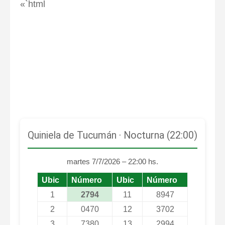
«`html
Quiniela de Tucumán · Nocturna (22:00)
martes 7/7/2026 – 22:00 hs.
Ubic
Número
Ubic
Número
1
2794
11
8947
2
0470
12
3702
3
7380
13
2994