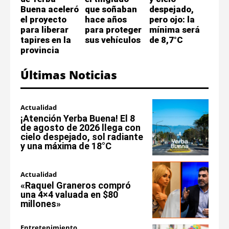
Buena aceleró
que soñaban
despejado,
el proyecto
hace años
pero ojo: la
para liberar
para proteger
mínima será
tapires en la
sus vehículos
de 8,7°C
provincia
Últimas Noticias
Actualidad
¡Atención Yerba Buena! El 8
de agosto de 2026 llega con
cielo despejado, sol radiante
y una máxima de 18°C
Actualidad
«Raquel Graneros compró
una 4×4 valuada en $80
millones»
Entretenimiento