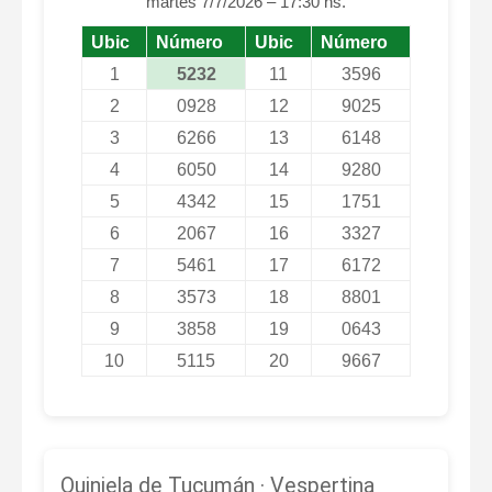
martes 7/7/2026 – 17:30 hs.
Ubic
Número
Ubic
Número
1
5232
11
3596
2
0928
12
9025
3
6266
13
6148
4
6050
14
9280
5
4342
15
1751
6
2067
16
3327
7
5461
17
6172
8
3573
18
8801
9
3858
19
0643
10
5115
20
9667
Quiniela de Tucumán · Vespertina