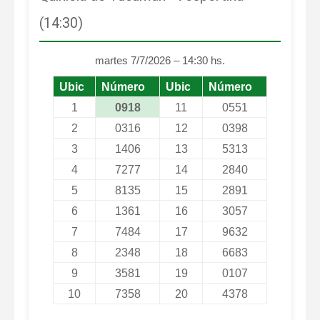
(14:30)
martes 7/7/2026 – 14:30 hs.
Ubic
Número
Ubic
Número
1
0918
11
0551
2
0316
12
0398
3
1406
13
5313
4
7277
14
2840
5
8135
15
2891
6
1361
16
3057
7
7484
17
9632
8
2348
18
6683
9
3581
19
0107
10
7358
20
4378