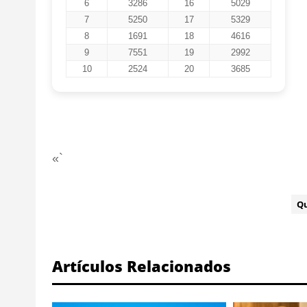
6
3286
16
5029
7
5250
17
5329
8
1691
18
4616
9
7551
19
2992
10
2524
20
3685
«`
ETIQUETA:
Q
Artículos Relacionados