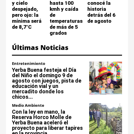
y cielo
hasta 100
conocé la
despejado,
kmh y caída
historia
pero ojo: la
de
detrás del 6
mínima será
temperaturas
de agosto
de 8,7°C
de más de 5
grados
Últimas Noticias
Entretenimiento
Yerba Buena festeja el Día
del Niño el domingo 9 de
agosto con juegos, pista de
educación vial y un
mercadito donde los
chicos...
Medio Ambiente
Con la ley en mano, la
Reserva Horco Molle de
Yerba Buena aceleró el
proyecto para liberar tapires
en la provincia