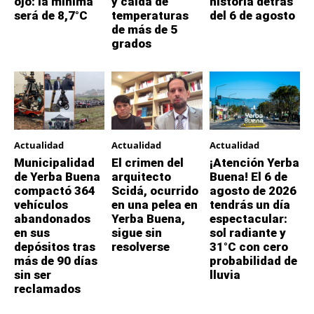
ojo: la mínima
y caída de
historia detrás
será de 8,7°C
temperaturas
del 6 de agosto
de más de 5
grados
Actualidad
Actualidad
Actualidad
Municipalidad
El crimen del
¡Atención Yerba
de Yerba Buena
arquitecto
Buena! El 6 de
compactó 364
Scidá, ocurrido
agosto de 2026
vehículos
en una pelea en
tendrás un día
abandonados
Yerba Buena,
espectacular:
en sus
sigue sin
sol radiante y
depósitos tras
resolverse
31°C con cero
más de 90 días
probabilidad de
sin ser
lluvia
reclamados