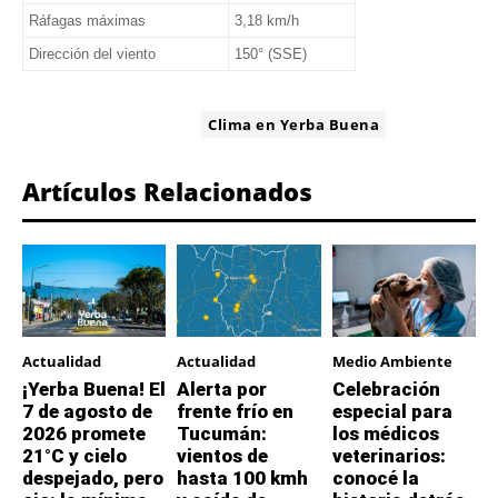
Ráfagas máximas
3,18 km/h
Dirección del viento
150° (SSE)
ETIQUETA:
Clima en Yerba Buena
Artículos Relacionados
Actualidad
Actualidad
Medio Ambiente
¡Yerba Buena! El
Alerta por
Celebración
7 de agosto de
frente frío en
especial para
2026 promete
Tucumán:
los médicos
21°C y cielo
vientos de
veterinarios:
despejado, pero
hasta 100 kmh
conocé la