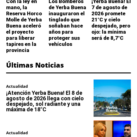
Con la ley en
Los Bomberos
¡Yerba Buena! El
mano, la
de Yerba Buena
7 de agosto de
Reserva Horco
inauguraron el
2026 promete
Molle de Yerba
tinglado que
21°C y cielo
Buena aceleró
soñaban hace
despejado, pero
el proyecto
años para
ojo: la mínima
para liberar
proteger sus
será de 8,7°C
tapires en la
vehículos
provincia
Últimas Noticias
Actualidad
¡Atención Yerba Buena! El 8 de
agosto de 2026 llega con cielo
despejado, sol radiante y una
máxima de 18°C
Actualidad