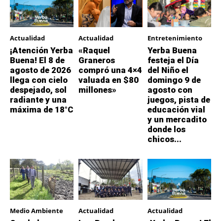
Actualidad
Actualidad
Entretenimiento
¡Atención Yerba
«Raquel
Yerba Buena
Buena! El 8 de
Graneros
festeja el Día
agosto de 2026
compró una 4×4
del Niño el
llega con cielo
valuada en $80
domingo 9 de
despejado, sol
millones»
agosto con
radiante y una
juegos, pista de
máxima de 18°C
educación vial
y un mercadito
donde los
chicos...
Medio Ambiente
Actualidad
Actualidad