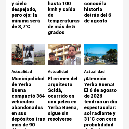
y cielo
hasta 100
conocé la
despejado,
kmh y caída
historia
pero ojo: la
de
detrás del 6
mínima será
temperaturas
de agosto
de 8,7°C
de más de 5
grados
Actualidad
Actualidad
Actualidad
Municipalidad
El crimen del
¡Atención
de Yerba
arquitecto
Yerba Buena!
Buena
Scidá,
El 6 de agosto
compactó 364
ocurrido en
de 2026
vehículos
una pelea en
tendrás un día
abandonados
Yerba Buena,
espectacular:
en sus
sigue sin
sol radiante y
depósitos tras
resolverse
31°C con cero
más de 90
probabilidad