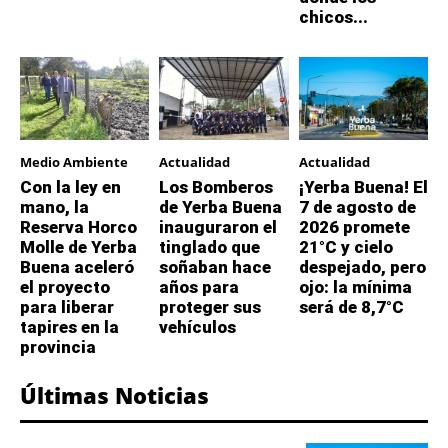
chicos...
Medio Ambiente
Actualidad
Actualidad
Con la ley en
Los Bomberos
¡Yerba Buena! El
mano, la
de Yerba Buena
7 de agosto de
Reserva Horco
inauguraron el
2026 promete
Molle de Yerba
tinglado que
21°C y cielo
Buena aceleró
soñaban hace
despejado, pero
el proyecto
años para
ojo: la mínima
para liberar
proteger sus
será de 8,7°C
tapires en la
vehículos
provincia
Últimas Noticias