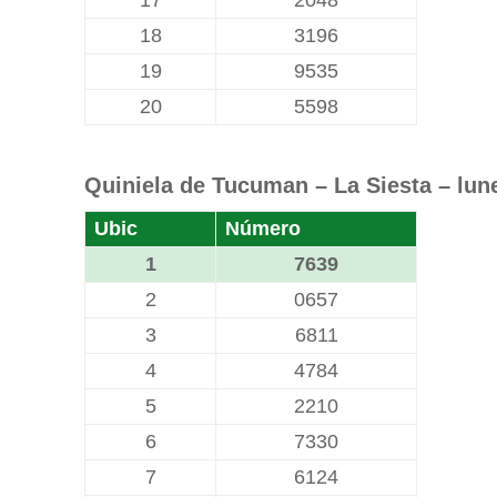
17
2048
18
3196
19
9535
20
5598
Quiniela de Tucuman – La Siesta – lune
Ubic
Número
1
7639
2
0657
3
6811
4
4784
5
2210
6
7330
7
6124