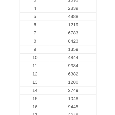
3
1393
4
2839
5
4988
6
1219
7
6783
8
8423
9
1359
10
4844
11
9384
12
6382
13
1280
14
2749
15
1048
16
9445