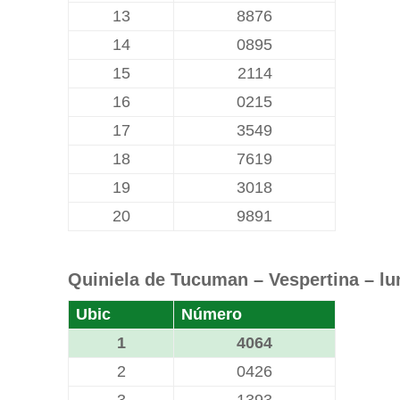
13
8876
14
0895
15
2114
16
0215
17
3549
18
7619
19
3018
20
9891
Quiniela de Tucuman – Vespertina – lun
Ubic
Número
1
4064
2
0426