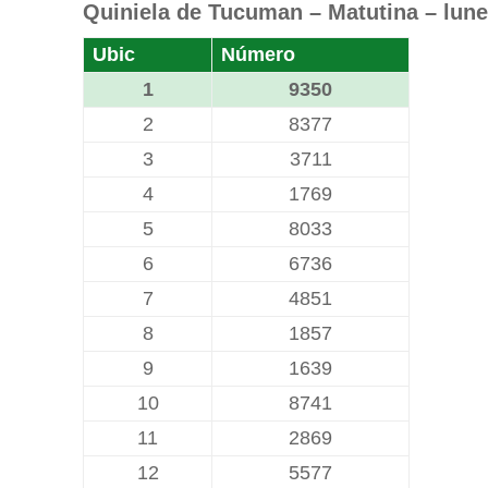
Quiniela de Tucuman – Matutina – lunes
Ubic
Número
1
9350
2
8377
3
3711
4
1769
5
8033
6
6736
7
4851
8
1857
9
1639
10
8741
11
2869
12
5577