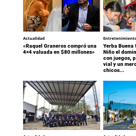
Actualidad
Entretenimient
«Raquel Graneros compró una
Yerba Buena f
4×4 valuada en $80 millones»
Niño el domi
con juegos, p
vial y un mer
chicos...