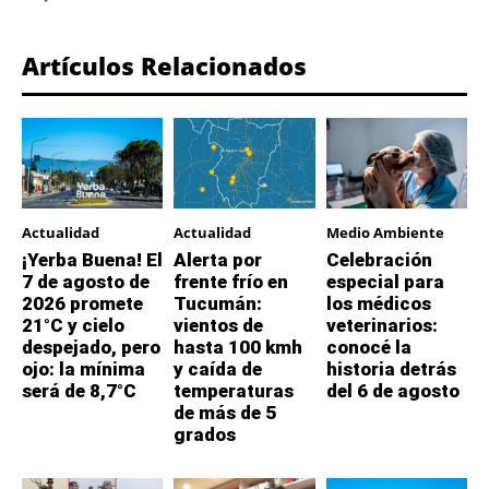
Artículos Relacionados
Actualidad
Actualidad
Medio Ambiente
¡Yerba Buena! El
Alerta por
Celebración
7 de agosto de
frente frío en
especial para
2026 promete
Tucumán:
los médicos
21°C y cielo
vientos de
veterinarios:
despejado, pero
hasta 100 kmh
conocé la
ojo: la mínima
y caída de
historia detrás
será de 8,7°C
temperaturas
del 6 de agosto
de más de 5
grados