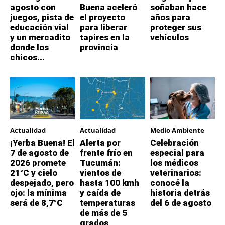
agosto con
Buena aceleró
soñaban hace
juegos, pista de
el proyecto
años para
educación vial
para liberar
proteger sus
y un mercadito
tapires en la
vehículos
donde los
provincia
chicos...
Actualidad
Actualidad
Medio Ambiente
¡Yerba Buena! El
Alerta por
Celebración
7 de agosto de
frente frío en
especial para
2026 promete
Tucumán:
los médicos
21°C y cielo
vientos de
veterinarios:
despejado, pero
hasta 100 kmh
conocé la
ojo: la mínima
y caída de
historia detrás
será de 8,7°C
temperaturas
del 6 de agosto
de más de 5
grados