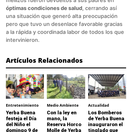
mellizos fueron devueltos a sus padres en
óptimas condiciones de salud
, cerrando así
una situación que generó alta preocupación
pero que tuvo un desenlace favorable gracias
a la rápida y coordinada labor de todos los que
intervinieron.
Artículos Relacionados
Entretenimiento
Medio Ambiente
Actualidad
Yerba Buena
Con la ley en
Los Bomberos
festeja el Día
mano, la
de Yerba Buena
del Niño el
Reserva Horco
inauguraron el
domingo 9 de
Molle de Yerba
tinglado que