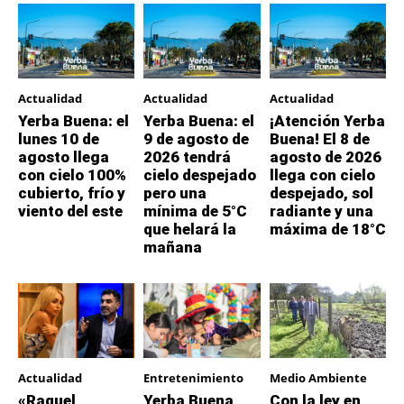
Actualidad
Actualidad
Actualidad
Yerba Buena: el
Yerba Buena: el
¡Atención Yerba
lunes 10 de
9 de agosto de
Buena! El 8 de
agosto llega
2026 tendrá
agosto de 2026
con cielo 100%
cielo despejado
llega con cielo
cubierto, frío y
pero una
despejado, sol
viento del este
mínima de 5°C
radiante y una
que helará la
máxima de 18°C
mañana
Actualidad
Entretenimiento
Medio Ambiente
«Raquel
Yerba Buena
Con la ley en