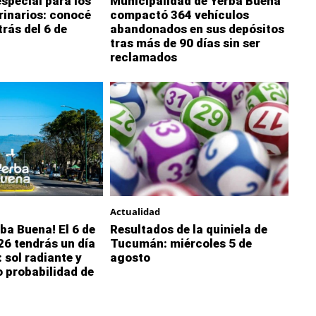
special para los
Municipalidad de Yerba Buena
rinarios: conocé
compactó 364 vehículos
trás del 6 de
abandonados en sus depósitos
tras más de 90 días sin ser
reclamados
Actualidad
ba Buena! El 6 de
Resultados de la quiniela de
26 tendrás un día
Tucumán: miércoles 5 de
 sol radiante y
agosto
 probabilidad de