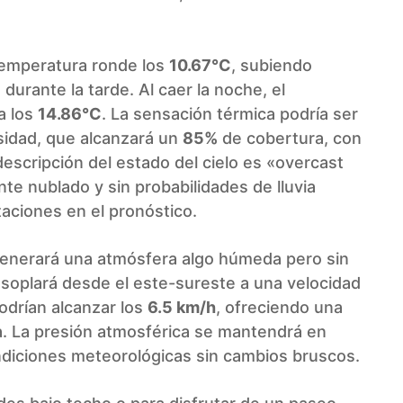
 temperatura ronde los
10.67°C
, subiendo
C
durante la tarde. Al caer la noche, el
a los
14.86°C
. La sensación térmica podría ser
sidad, que alcanzará un
85%
de cobertura, con
descripción del estado del cielo es «overcast
te nublado y sin probabilidades de lluvia
taciones en el pronóstico.
 generará una atmósfera algo húmeda pero sin
, soplará desde el este-sureste a una velocidad
odrían alcanzar los
6.5 km/h
, ofreciendo una
a. La presión atmosférica se mantendrá en
ondiciones meteorológicas sin cambios bruscos.