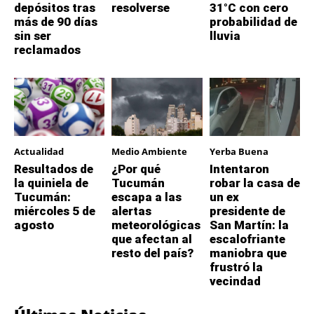
depósitos tras
resolverse
31°C con cero
más de 90 días
probabilidad de
sin ser
lluvia
reclamados
Actualidad
Medio Ambiente
Yerba Buena
Resultados de
¿Por qué
Intentaron
la quiniela de
Tucumán
robar la casa de
Tucumán:
escapa a las
un ex
miércoles 5 de
alertas
presidente de
agosto
meteorológicas
San Martín: la
que afectan al
escalofriante
resto del país?
maniobra que
frustró la
vecindad