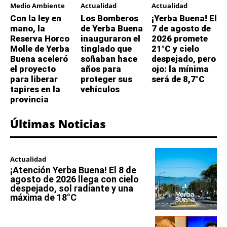
Medio Ambiente
Actualidad
Actualidad
Con la ley en
Los Bomberos
¡Yerba Buena! El
mano, la
de Yerba Buena
7 de agosto de
Reserva Horco
inauguraron el
2026 promete
Molle de Yerba
tinglado que
21°C y cielo
Buena aceleró
soñaban hace
despejado, pero
el proyecto
años para
ojo: la mínima
para liberar
proteger sus
será de 8,7°C
tapires en la
vehículos
provincia
Últimas Noticias
Actualidad
¡Atención Yerba Buena! El 8 de
agosto de 2026 llega con cielo
despejado, sol radiante y una
máxima de 18°C