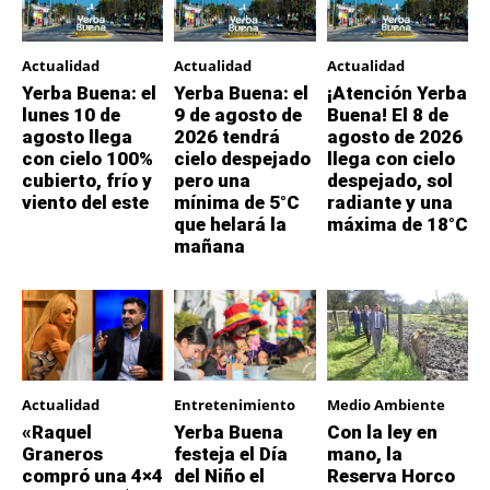
Actualidad
Actualidad
Actualidad
Yerba Buena: el
Yerba Buena: el
¡Atención Yerba
lunes 10 de
9 de agosto de
Buena! El 8 de
agosto llega
2026 tendrá
agosto de 2026
con cielo 100%
cielo despejado
llega con cielo
cubierto, frío y
pero una
despejado, sol
viento del este
mínima de 5°C
radiante y una
que helará la
máxima de 18°C
mañana
Actualidad
Entretenimiento
Medio Ambiente
«Raquel
Yerba Buena
Con la ley en
Graneros
festeja el Día
mano, la
compró una 4×4
del Niño el
Reserva Horco