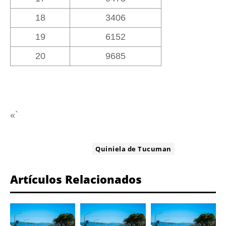
18
3406
19
6152
20
9685
«`
ETIQUETA:
Quiniela de Tucuman
Artículos Relacionados