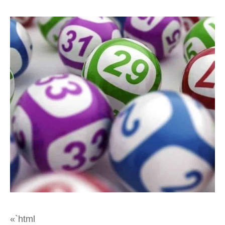
«`html