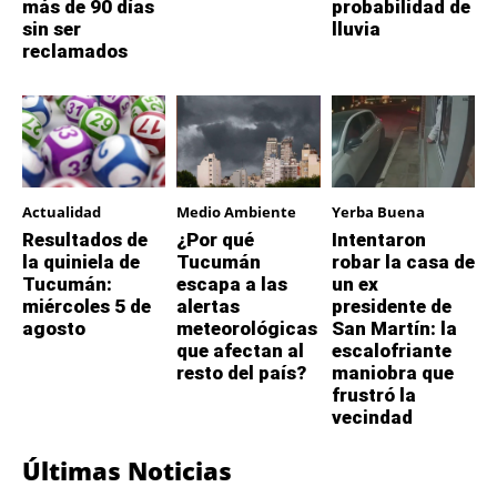
más de 90 días
probabilidad de
sin ser
lluvia
reclamados
Actualidad
Medio Ambiente
Yerba Buena
Resultados de
¿Por qué
Intentaron
la quiniela de
Tucumán
robar la casa de
Tucumán:
escapa a las
un ex
miércoles 5 de
alertas
presidente de
agosto
meteorológicas
San Martín: la
que afectan al
escalofriante
resto del país?
maniobra que
frustró la
vecindad
Últimas Noticias