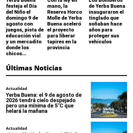
festeja el Día
mano, la
de Yerba Buena
del Niño el
Reserva Horco
inauguraron el
domingo 9 de
Molle de Yerba
tinglado que
agosto con
Buena aceleró
soñaban hace
juegos, pista de
el proyecto
años para
educación vial
para liberar
proteger sus
y un mercadito
tapires en la
vehículos
donde los
provincia
chicos...
Últimas Noticias
Actualidad
Yerba Buena: el 9 de agosto de
2026 tendrá cielo despejado
pero una mínima de 5°C que
helará la mañana
Actualidad