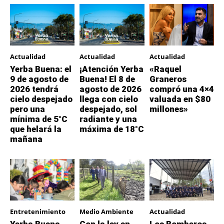
Actualidad
Actualidad
Actualidad
Yerba Buena: el
¡Atención Yerba
«Raquel
9 de agosto de
Buena! El 8 de
Graneros
2026 tendrá
agosto de 2026
compró una 4×4
cielo despejado
llega con cielo
valuada en $80
pero una
despejado, sol
millones»
mínima de 5°C
radiante y una
que helará la
máxima de 18°C
mañana
Entretenimiento
Medio Ambiente
Actualidad
Yerba Buena
Con la ley en
Los Bomberos