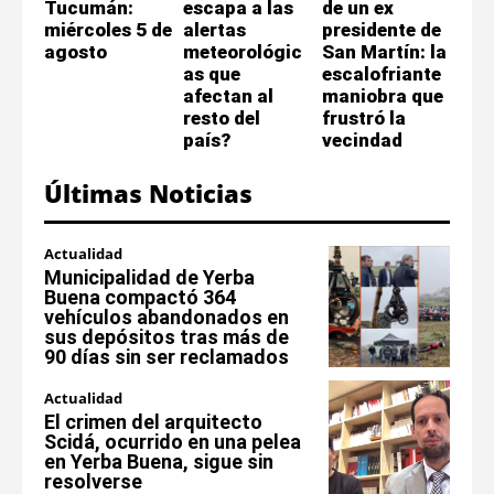
Tucumán:
escapa a las
de un ex
miércoles 5 de
alertas
presidente de
agosto
meteorológic
San Martín: la
as que
escalofriante
afectan al
maniobra que
resto del
frustró la
país?
vecindad
Últimas Noticias
Actualidad
Municipalidad de Yerba
Buena compactó 364
vehículos abandonados en
sus depósitos tras más de
90 días sin ser reclamados
Actualidad
El crimen del arquitecto
Scidá, ocurrido en una pelea
en Yerba Buena, sigue sin
resolverse