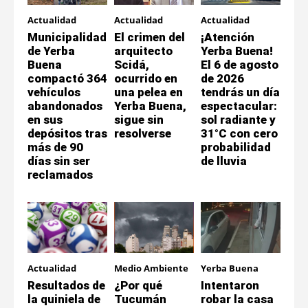
Actualidad
Actualidad
Actualidad
Municipalidad
El crimen del
¡Atención
de Yerba
arquitecto
Yerba Buena!
Buena
Scidá,
El 6 de agosto
compactó 364
ocurrido en
de 2026
vehículos
una pelea en
tendrás un día
abandonados
Yerba Buena,
espectacular:
en sus
sigue sin
sol radiante y
depósitos tras
resolverse
31°C con cero
más de 90
probabilidad
días sin ser
de lluvia
reclamados
Actualidad
Medio Ambiente
Yerba Buena
Resultados de
¿Por qué
Intentaron
la quiniela de
Tucumán
robar la casa