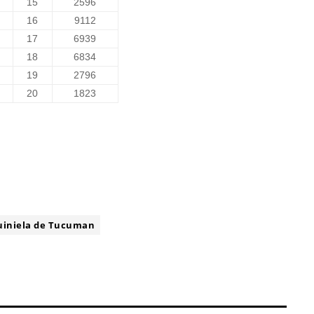
15
2596
16
9112
17
6939
18
6834
19
2796
20
1823
uiniela de Tucuman