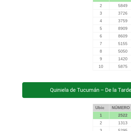
2
5849
3
3726
4
3759
5
8909
6
8609
7
5155
8
5050
9
1420
10
5875
Quiniela de Tucumán – De la Tard
Ubic
NÚMERO
1
2522
2
1313
3
5295