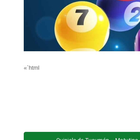
«`html