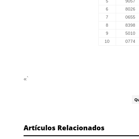
5
9057
6
8026
7
0655
8
8398
9
5010
10
0774
«`
ETIQUETA:
Q
Artículos Relacionados