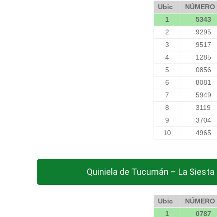
Ubic
NÚMERO
1
5343
2
9295
3
9517
4
1285
5
0856
6
8081
7
5949
8
3119
9
3704
10
4965
Quiniela de Tucumán – La Siesta
Ubic
NÚMERO
1
0787