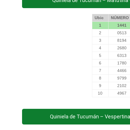
Quiniela de Tucumán – Matutina 
Ubic
NÚMERO
1
1441
2
0513
3
8194
4
2680
5
6313
6
1780
7
4466
8
9799
9
2102
10
4967
Quiniela de Tucumán – Vespertina