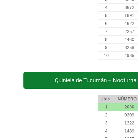
4
8672
5
1891
6
4622
7
2257
8
4460
9
8258
10
4985
Quiniela de Tucumán – Nocturna 
Ubic
NÚMERO
1
2636
2
0309
3
1322
4
1489