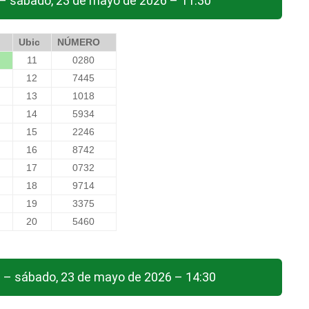
– sábado, 23 de mayo de 2026 – 11:30
Ubic
NÚMERO
11
0280
12
7445
13
1018
14
5934
15
2246
16
8742
17
0732
18
9714
19
3375
20
5460
 – sábado, 23 de mayo de 2026 – 14:30