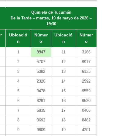
Quiniela de Tucumán
De la Tarde – martes, 19 de mayo de 2026 –
19:30
r
Ubicació
Númer
Ubicació
Númer
n
o
n
o
1
9947
11
3166
2
5707
12
9917
3
5392
13
6135
4
2320
14
2592
5
9478
15
9559
6
8291
16
9520
7
6835
17
0406
8
3692
18
8482
9
9809
19
4201