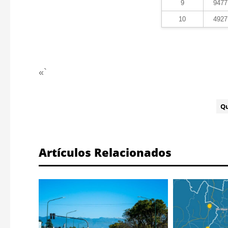
9
9477
10
4927
«`
ETIQUETA:
Q
Artículos Relacionados