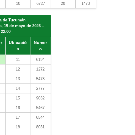
10
6727
20
1473
la de Tucumán
s, 19 de mayo de 2026 –
22:00
r
Ubicació
Númer
n
o
11
6194
12
1272
13
5473
14
2777
15
9032
16
5467
17
6544
18
8031