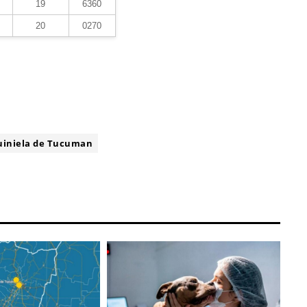
19
6360
20
0270
uiniela de Tucuman