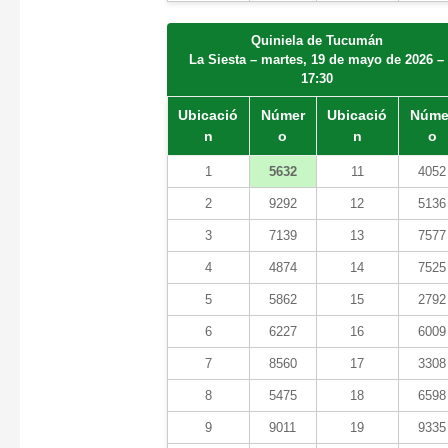
Quiniela de Tucumán
La Siesta – martes, 19 de mayo de 2026 –
17:30
Ubicació
Númer
Ubicació
Núme
n
o
n
o
1
5632
11
4052
2
9292
12
5136
3
7139
13
7577
4
4874
14
7525
5
5862
15
2792
6
6227
16
6009
7
8560
17
3308
8
5475
18
6598
9
9011
19
9335