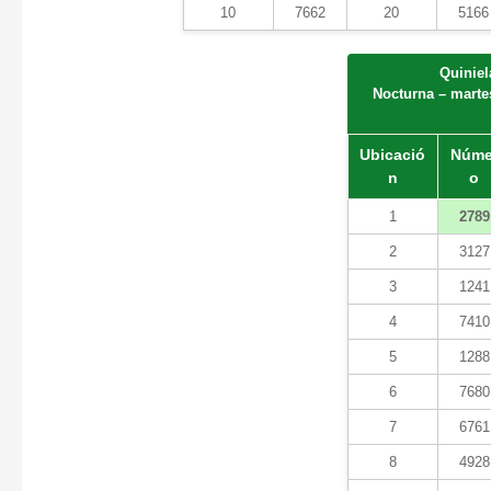
10
7662
20
5166
Quinie
Nocturna – marte
Ubicació
Núme
n
o
1
2789
2
3127
3
1241
4
7410
5
1288
6
7680
7
6761
8
4928