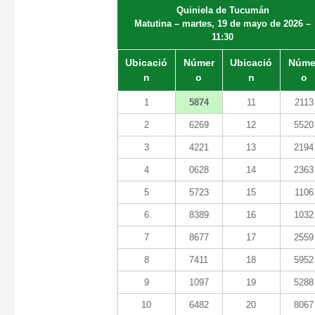
Quiniela de Tucumán
Matutina – martes, 19 de mayo de 2026 –
11:30
Ubicació
Númer
Ubicació
Núme
n
o
n
o
1
5874
11
2113
2
6269
12
5520
3
4221
13
2194
4
0628
14
2363
5
5723
15
1106
6
8389
16
1032
7
8677
17
2559
8
7411
18
5952
9
1097
19
5288
10
6482
20
8067