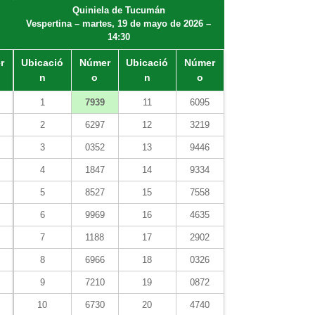
Quiniela de Tucumán
Vespertina – martes, 19 de mayo de 2026 –
14:30
r
Ubicació
Númer
Ubicació
Númer
n
o
n
o
1
7939
11
6095
2
6297
12
3219
3
0352
13
9446
4
1847
14
9334
5
8527
15
7558
6
9969
16
4635
7
1188
17
2902
8
6966
18
0326
9
7210
19
0872
10
6730
20
4740