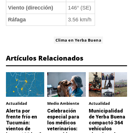
Viento (dirección)
146° (SE)
Ráfaga
3.56 km/h
ETIQUETA:
Clima en Yerba Buena
Artículos Relacionados
Actualidad
Medio Ambiente
Actualidad
Alerta por
Celebración
Municipalidad
frente frío en
especial para
de Yerba Buena
Tucumán:
los médicos
compactó 364
vientos de
veterinarios:
vehículos