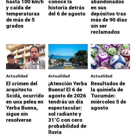
hasta 100 km/h
conocé la
abandonados
y caída de
historia detrás
en sus
temperaturas
del 6 de agosto
depósitos tras
de más de 5
más de 90 días
grados
sin ser
reclamados
Actualidad
Actualidad
Actualidad
El crimen del
¡Atención Yerba
Resultados de
arquitecto
Buena! El 6 de
la quiniela de
Scidá, ocurrido
agosto de 2026
Tucumán:
en una pelea en
tendrás un día
miércoles 5 de
Yerba Buena,
espectacular:
agosto
sigue sin
sol radiante y
resolverse
31°C con cero
probabilidad de
lluvia