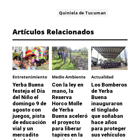
ETIQUETA:
Quiniela de Tucuman
Artículos Relacionados
Entretenimiento
Medio Ambiente
Actualidad
Yerba Buena
Con la ley en
Los Bomberos
festeja el Día
mano, la
de Yerba
del Niño el
Reserva
Buena
domingo 9 de
Horco Molle
inauguraron
agosto con
de Yerba
el tinglado
juegos, pista
Buena aceleró
que soñaban
de educación
el proyecto
hace años
vial y un
para liberar
para proteger
mercadito
tapires en la
sus vehículos