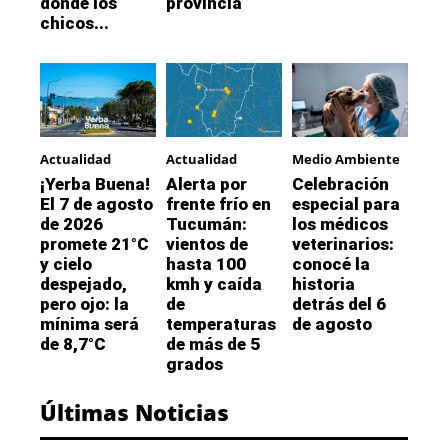
donde los
provincia
chicos...
Actualidad
Actualidad
Medio Ambiente
¡Yerba Buena!
Alerta por
Celebración
El 7 de agosto
frente frío en
especial para
de 2026
Tucumán:
los médicos
promete 21°C
vientos de
veterinarios:
y cielo
hasta 100
conocé la
despejado,
kmh y caída
historia
pero ojo: la
de
detrás del 6
mínima será
temperaturas
de agosto
de 8,7°C
de más de 5
grados
Últimas Noticias