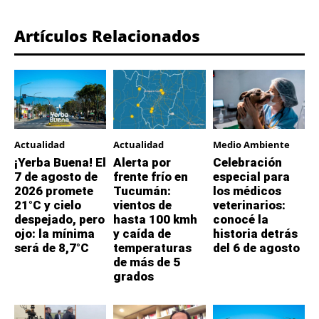
Artículos Relacionados
Actualidad
Actualidad
Medio Ambiente
¡Yerba Buena! El
Alerta por
Celebración
7 de agosto de
frente frío en
especial para
2026 promete
Tucumán:
los médicos
21°C y cielo
vientos de
veterinarios:
despejado, pero
hasta 100 kmh
conocé la
ojo: la mínima
y caída de
historia detrás
será de 8,7°C
temperaturas
del 6 de agosto
de más de 5
grados