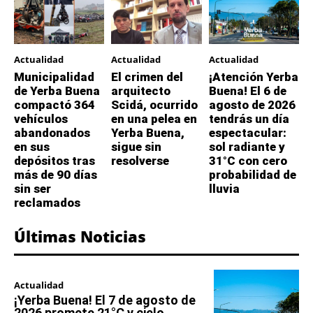
Actualidad
Actualidad
Actualidad
Municipalidad
El crimen del
¡Atención Yerba
de Yerba Buena
arquitecto
Buena! El 6 de
compactó 364
Scidá, ocurrido
agosto de 2026
vehículos
en una pelea en
tendrás un día
abandonados
Yerba Buena,
espectacular:
en sus
sigue sin
sol radiante y
depósitos tras
resolverse
31°C con cero
más de 90 días
probabilidad de
sin ser
lluvia
reclamados
Últimas Noticias
Actualidad
¡Yerba Buena! El 7 de agosto de
2026 promete 21°C y cielo