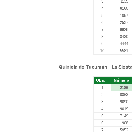
3
1135
4
8160
5
1097
6
2537
7
9928
8
8430
9
4444
10
5581
Quiniela de Tucumán – La Siesta
Ubic
Número
1
2186
2
0863
3
9090
4
9019
5
7149
6
1908
7
5952