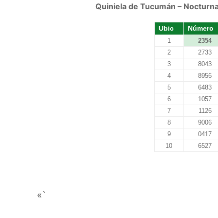
Quiniela de Tucumán – Nocturna
Ubic
Número
1
2354
2
2733
3
8043
4
8956
5
6483
6
1057
7
1126
8
9006
9
0417
10
6527
«`