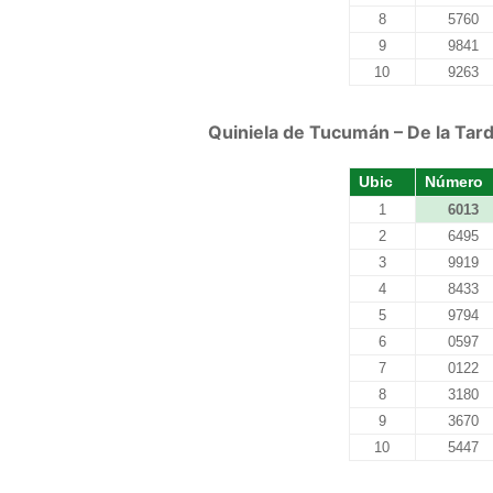
8
5760
9
9841
10
9263
Quiniela de Tucumán – De la Tard
Ubic
Número
1
6013
2
6495
3
9919
4
8433
5
9794
6
0597
7
0122
8
3180
9
3670
10
5447