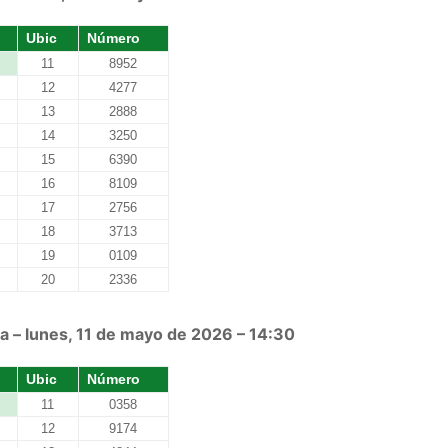
Ubic
Número
11
8952
12
4277
13
2888
14
3250
15
6390
16
8109
17
2756
18
3713
19
0109
20
2336
a – lunes, 11 de mayo de 2026 – 14:30
Ubic
Número
11
0358
12
9174