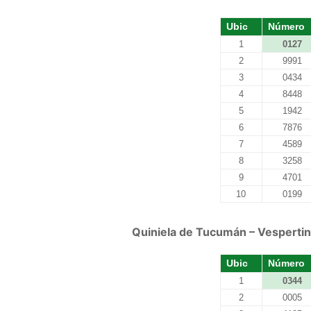
Ubic
Número
1
0127
2
9991
3
0434
4
8448
5
1942
6
7876
7
4589
8
3258
9
4701
10
0199
Quiniela de Tucumán – Vespertin
Ubic
Número
1
0344
2
0005