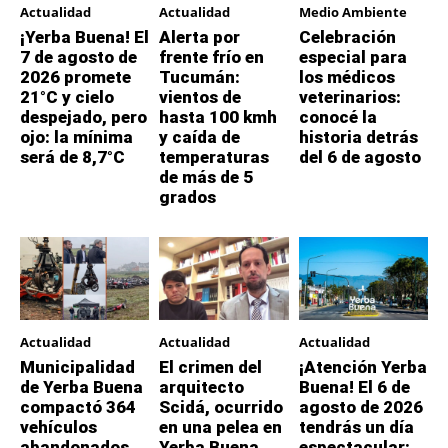
Actualidad
Actualidad
Medio Ambiente
¡Yerba Buena! El
Alerta por
Celebración
7 de agosto de
frente frío en
especial para
2026 promete
Tucumán:
los médicos
21°C y cielo
vientos de
veterinarios:
despejado, pero
hasta 100 kmh
conocé la
ojo: la mínima
y caída de
historia detrás
será de 8,7°C
temperaturas
del 6 de agosto
de más de 5
grados
Actualidad
Actualidad
Actualidad
Municipalidad
El crimen del
¡Atención Yerba
de Yerba Buena
arquitecto
Buena! El 6 de
compactó 364
Scidá, ocurrido
agosto de 2026
vehículos
en una pelea en
tendrás un día
abandonados
Yerba Buena,
espectacular: