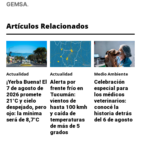
GEMSA
.
Artículos Relacionados
Actualidad
Actualidad
Medio Ambiente
¡Yerba Buena! El
Alerta por
Celebración
7 de agosto de
frente frío en
especial para
2026 promete
Tucumán:
los médicos
21°C y cielo
vientos de
veterinarios:
despejado, pero
hasta 100 kmh
conocé la
ojo: la mínima
y caída de
historia detrás
será de 8,7°C
temperaturas
del 6 de agosto
de más de 5
grados