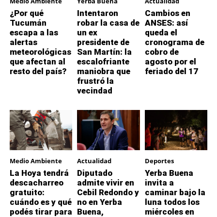
Medio Ambiente
Yerba Buena
Actualidad
¿Por qué
Intentaron
Cambios en
Tucumán
robar la casa de
ANSES: así
escapa a las
un ex
queda el
alertas
presidente de
cronograma de
meteorológicas
San Martín: la
cobro de
que afectan al
escalofriante
agosto por el
resto del país?
maniobra que
feriado del 17
frustró la
vecindad
Medio Ambiente
Actualidad
Deportes
La Hoya tendrá
Diputado
Yerba Buena
descacharreo
admite vivir en
invita a
gratuito:
Cebil Redondo y
caminar bajo la
cuándo es y qué
no en Yerba
luna todos los
podés tirar para
Buena,
miércoles en