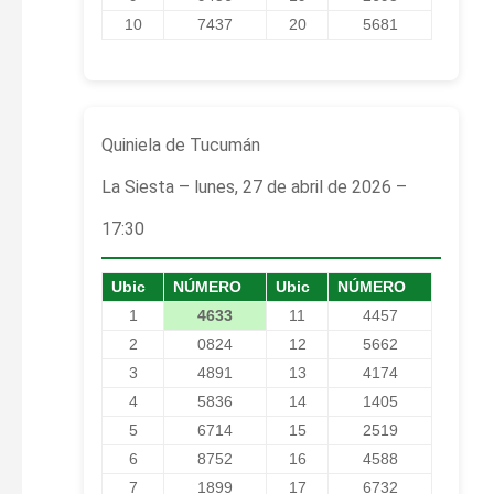
10
7437
20
5681
Quiniela de Tucumán
La Siesta – lunes, 27 de abril de 2026 –
17:30
Ubic
NÚMERO
Ubic
NÚMERO
1
4633
11
4457
2
0824
12
5662
3
4891
13
4174
4
5836
14
1405
5
6714
15
2519
6
8752
16
4588
7
1899
17
6732