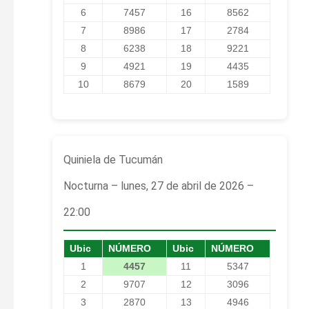
6
7457
16
8562
7
8986
17
2784
8
6238
18
9221
9
4921
19
4435
10
8679
20
1589
Quiniela de Tucumán
Nocturna – lunes, 27 de abril de 2026 –
22:00
Ubic
NÚMERO
Ubic
NÚMERO
1
4457
11
5347
2
9707
12
3096
3
2870
13
4946