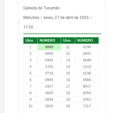
Quiniela de Tucumán
Matutina – lunes, 27 de abril de 2026 –
11:30
Ubic
NÚMERO
Ubic
NÚMERO
1
0000
11
0190
2
6058
12
9491
3
0343
13
5648
4
1702
14
1214
5
9718
15
5236
6
0983
16
0566
7
1917
17
8917
8
0829
18
8259
9
2694
19
2452
10
2815
20
7117