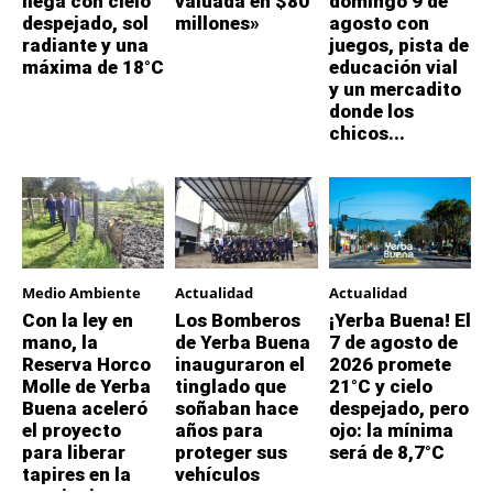
llega con cielo
valuada en $80
domingo 9 de
despejado, sol
millones»
agosto con
radiante y una
juegos, pista de
máxima de 18°C
educación vial
y un mercadito
donde los
chicos...
Medio Ambiente
Actualidad
Actualidad
Con la ley en
Los Bomberos
¡Yerba Buena! El
mano, la
de Yerba Buena
7 de agosto de
Reserva Horco
inauguraron el
2026 promete
Molle de Yerba
tinglado que
21°C y cielo
Buena aceleró
soñaban hace
despejado, pero
el proyecto
años para
ojo: la mínima
para liberar
proteger sus
será de 8,7°C
tapires en la
vehículos