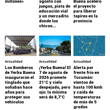
millones»
agosto con
Buena aceleró
juegos, pista de
el proyecto
educación vial
para liberar
y un mercadito
tapires en la
donde los
provincia
chicos...
Actualidad
Actualidad
Actualidad
Los Bomberos
¡Yerba Buena! El
Alerta por
de Yerba Buena
7 de agosto de
frente frío en
inauguraron el
2026 promete
Tucumán:
tinglado que
21°C y cielo
vientos de
soñaban hace
despejado, pero
hasta 100 kmh
años para
ojo: la mínima
y caída de
proteger sus
será de 8,7°C
temperaturas
vehículos
de más de 5
grados