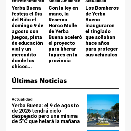
Entretenimiento
Medio Ambiente
Actualidad
Yerba Buena
Con la ley en
Los Bomberos
festeja el Día
mano, la
de Yerba
del Niño el
Reserva
Buena
domingo 9 de
Horco Molle
inauguraron
agosto con
de Yerba
el tinglado
juegos, pista
Buena aceleró
que soñaban
de educación
el proyecto
hace años
vial y un
para liberar
para proteger
mercadito
tapires en la
sus vehículos
donde los
provincia
chicos...
Últimas Noticias
Actualidad
Yerba Buena: el 9 de agosto
de 2026 tendrá cielo
despejado pero una mínima
de 5°C que helará la mañana