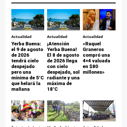
Actualidad
Actualidad
Actualidad
Yerba Buena:
¡Atención
«Raquel
el 9 de agosto
Yerba Buena!
Graneros
de 2026
El 8 de agosto
compró una
tendrá cielo
de 2026 llega
4×4 valuada
despejado
con cielo
en $80
pero una
despejado, sol
millones»
mínima de 5°C
radiante y una
que helará la
máxima de
mañana
18°C