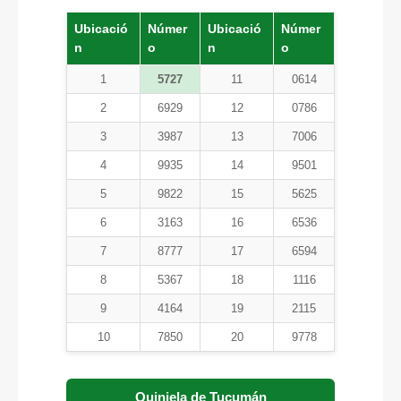
Ubicació
Númer
Ubicació
Númer
n
o
n
o
1
5727
11
0614
2
6929
12
0786
3
3987
13
7006
4
9935
14
9501
5
9822
15
5625
6
3163
16
6536
7
8777
17
6594
8
5367
18
1116
9
4164
19
2115
10
7850
20
9778
Quiniela de Tucumán