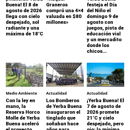
Buena! El 8 de
Graneros
festeja el Día
agosto de 2026
compró una 4×4
del Niño el
llega con cielo
valuada en $80
domingo 9 de
despejado, sol
millones»
agosto con
radiante y una
juegos, pista de
máxima de 18°C
educación vial
y un mercadito
donde los
chicos...
Medio Ambiente
Actualidad
Actualidad
Con la ley en
Los Bomberos
¡Yerba Buena! El
mano, la
de Yerba Buena
7 de agosto de
Reserva Horco
inauguraron el
2026 promete
Molle de Yerba
tinglado que
21°C y cielo
Buena aceleró
soñaban hace
despejado, pero
el proyecto
años para
ojo: la mínima