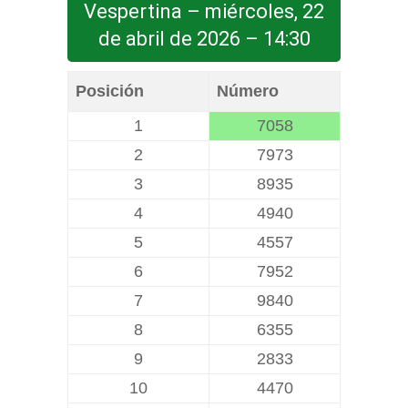
Vespertina – miércoles, 22
de abril de 2026 – 14:30
Posición
Número
1
7058
2
7973
3
8935
4
4940
5
4557
6
7952
7
9840
8
6355
9
2833
10
4470