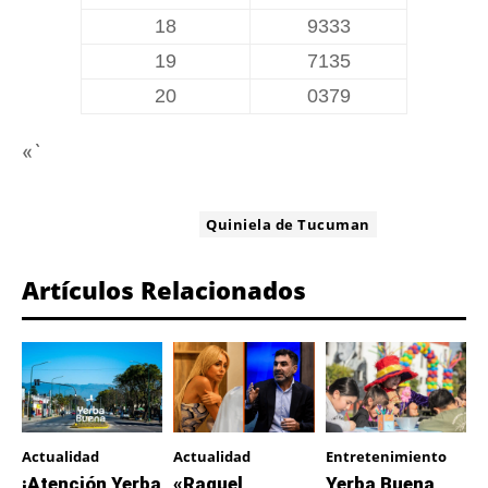
18
9333
19
7135
20
0379
«`
ETIQUETA:
Quiniela de Tucuman
Artículos Relacionados
Actualidad
Actualidad
Entretenimiento
¡Atención Yerba
«Raquel
Yerba Buena