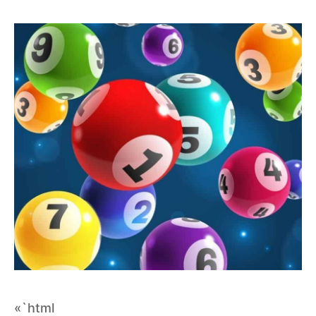
«`html