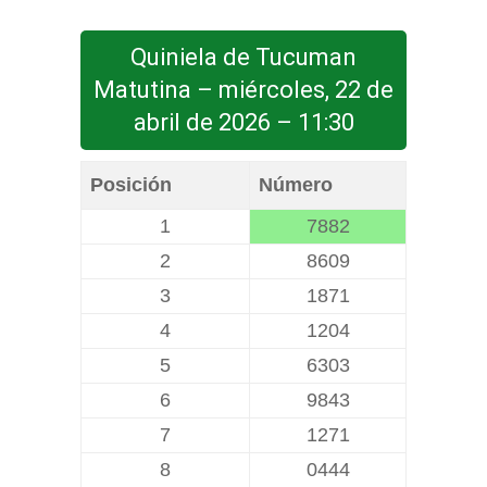
Quiniela de Tucuman
Matutina – miércoles, 22 de
abril de 2026 – 11:30
Posición
Número
1
7882
2
8609
3
1871
4
1204
5
6303
6
9843
7
1271
8
0444