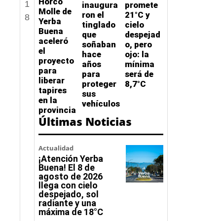
Horco
1
inaugura
promete
Molle de
ron el
21°C y
8
Yerba
tinglado
cielo
Buena
que
despejad
aceleró
soñaban
o, pero
el
hace
ojo: la
proyecto
años
mínima
para
para
será de
liberar
proteger
8,7°C
tapires
sus
en la
vehículos
provincia
Últimas Noticias
Actualidad
¡Atención Yerba
Buena! El 8 de
agosto de 2026
llega con cielo
despejado, sol
radiante y una
máxima de 18°C