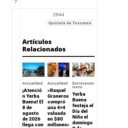
7
2844
ETIQUETA:
Quiniela de Tucuman
Artículos
Relacionados
Actualidad
Actualidad
Entretenim
iento
¡Atenció
«Raquel
Yerba
n Yerba
Graneros
Buena
Buena! El
compró
festeja el
8 de
una 4×4
Día del
agosto
valuada
Niño el
de 2026
en $80
domingo
llega con
millones»