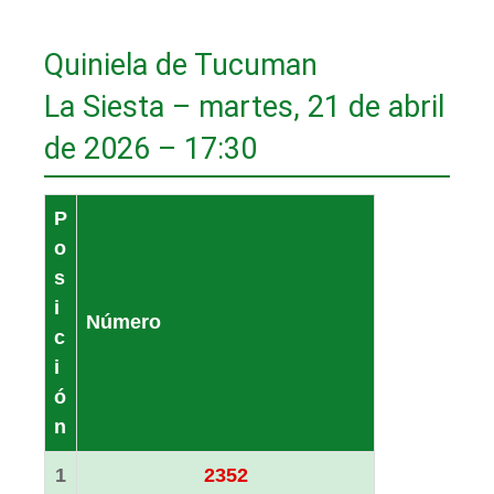
Quiniela de Tucuman
La Siesta – martes, 21 de abril
de 2026 – 17:30
P
o
s
i
Número
c
i
ó
n
1
2352