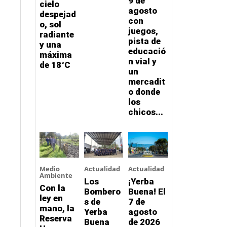
9 de
cielo
agosto
despejad
con
o, sol
juegos,
radiante
pista de
y una
educació
máxima
n vial y
de 18°C
un
mercadit
o donde
los
chicos...
Medio
Actualidad
Actualidad
Ambiente
Los
¡Yerba
Con la
Bombero
Buena! El
ley en
s de
7 de
mano, la
Yerba
agosto
Reserva
Buena
de 2026