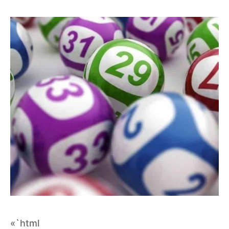
«`html