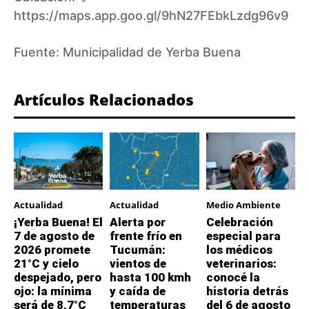
https://maps.app.goo.gl/9hN27FEbkLzdg96v9
Fuente:
Municipalidad de Yerba Buena
Artículos Relacionados
Actualidad
Actualidad
Medio Ambiente
¡Yerba Buena! El
Alerta por
Celebración
7 de agosto de
frente frío en
especial para
2026 promete
Tucumán:
los médicos
21°C y cielo
vientos de
veterinarios:
despejado, pero
hasta 100 kmh
conocé la
ojo: la mínima
y caída de
historia detrás
será de 8,7°C
temperaturas
del 6 de agosto