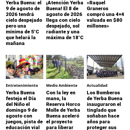
Yerba Buena: el
¡Atención Yerba
«Raquel
9 de agosto de
Buena! El 8 de
Graneros
2026 tendrá
agosto de 2026
compró una 4×4
cielo despejado
llega con cielo
valuada en $80
pero una
despejado, sol
millones»
mínima de 5°C
radiante y una
que helará la
máxima de 18°C
mañana
Entretenimiento
Medio Ambiente
Actualidad
Yerba Buena
Con la ley en
Los Bomberos
festeja el Día
mano, la
de Yerba Buena
del Niño el
Reserva Horco
inauguraron el
domingo 9 de
Molle de Yerba
tinglado que
agosto con
Buena aceleró
soñaban hace
juegos, pista de
el proyecto
años para
educación vial
para liberar
proteger sus