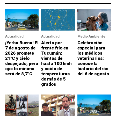
Actualidad
Actualidad
Medio Ambiente
¡Yerba Buena! El
Alerta por
Celebración
7 de agosto de
frente frío en
especial para
2026 promete
Tucumán:
los médicos
21°C y cielo
vientos de
veterinarios:
despejado, pero
hasta 100 kmh
conocé la
ojo: la mínima
y caída de
historia detrás
será de 8,7°C
temperaturas
del 6 de agosto
de más de 5
grados