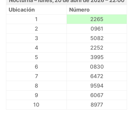
Nocturna – lunes, 20 de abril de 2026 – 22:00
Ubicación
Número
1
2265
2
0961
3
5082
4
2252
5
3995
6
0830
7
6472
8
9594
9
6067
10
8977