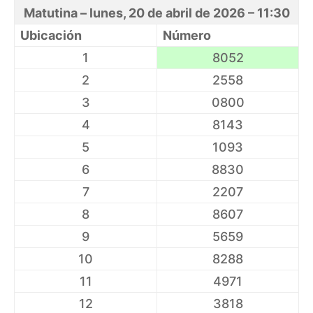
Matutina – lunes, 20 de abril de 2026 – 11:30
Ubicación
Número
1
8052
2
2558
3
0800
4
8143
5
1093
6
8830
7
2207
8
8607
9
5659
10
8288
11
4971
12
3818