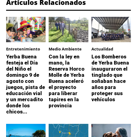
Artículos Relacionados
Entretenimiento
Medio Ambiente
Actualidad
Yerba Buena
Con la ley en
Los Bomberos
festeja el Día
mano, la
de Yerba Buena
del Niño el
Reserva Horco
inauguraron el
domingo 9 de
Molle de Yerba
tinglado que
agosto con
Buena aceleró
soñaban hace
juegos, pista de
el proyecto
años para
educación vial
para liberar
proteger sus
y un mercadito
tapires en la
vehículos
donde los
provincia
chicos...