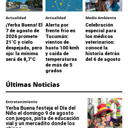
Actualidad
Actualidad
Medio Ambiente
¡Yerba Buena! El
Alerta por
Celebración
7 de agosto de
frente frío en
especial para
2026 promete
Tucumán:
los médicos
21°C y cielo
vientos de
veterinarios:
despejado, pero
hasta 100 kmh
conocé la
ojo: la mínima
y caída de
historia detrás
será de 8,7°C
temperaturas
del 6 de agosto
de más de 5
grados
Últimas Noticias
Entretenimiento
Yerba Buena festeja el Día del
Niño el domingo 9 de agosto
con juegos, pista de educación
vial y un mercadito donde los