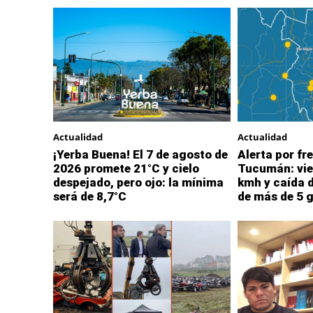
Actualidad
Actualidad
¡Yerba Buena! El 7 de agosto de
Alerta por fre
2026 promete 21°C y cielo
Tucumán: vie
despejado, pero ojo: la mínima
kmh y caída 
será de 8,7°C
de más de 5 