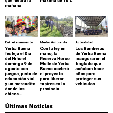
que helará la
máxima de 18°C
mañana
Entretenimiento
Medio Ambiente
Actualidad
Yerba Buena
Con la ley en
Los Bomberos
festeja el Día
mano, la
de Yerba Buena
del Niño el
Reserva Horco
inauguraron el
domingo 9 de
Molle de Yerba
tinglado que
agosto con
Buena aceleró
soñaban hace
juegos, pista de
el proyecto
años para
educación vial
para liberar
proteger sus
y un mercadito
tapires en la
vehículos
donde los
provincia
chicos...
Últimas Noticias