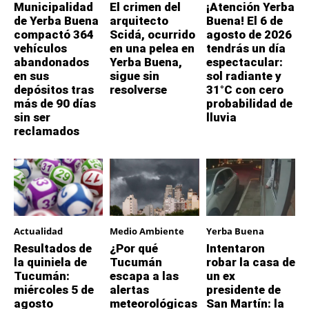
Municipalidad
El crimen del
¡Atención Yerba
de Yerba Buena
arquitecto
Buena! El 6 de
compactó 364
Scidá, ocurrido
agosto de 2026
vehículos
en una pelea en
tendrás un día
abandonados
Yerba Buena,
espectacular:
en sus
sigue sin
sol radiante y
depósitos tras
resolverse
31°C con cero
más de 90 días
probabilidad de
sin ser
lluvia
reclamados
Actualidad
Medio Ambiente
Yerba Buena
Resultados de
¿Por qué
Intentaron
la quiniela de
Tucumán
robar la casa de
Tucumán:
escapa a las
un ex
miércoles 5 de
alertas
presidente de
agosto
meteorológicas
San Martín: la