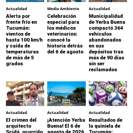
Actualidad
Medio Ambiente
Actualidad
Alerta por
Celebración
Municipalidad
frente frío en
especial para
de Yerba Buena
Tucumán:
los médicos
compactó 364
vientos de
veterinarios:
vehículos
hasta 100 km/h
conocé la
abandonados
y caída de
historia detrás
en sus
temperaturas
del 6 de agosto
depósitos tras
de más de 5
más de 90 días
grados
sin ser
reclamados
Actualidad
Actualidad
Actualidad
El crimen del
¡Atención Yerba
Resultados de
arquitecto
Buena! El 6 de
la quiniela de
Scidá, ocurrido
agosto de 2026
Tucumán: