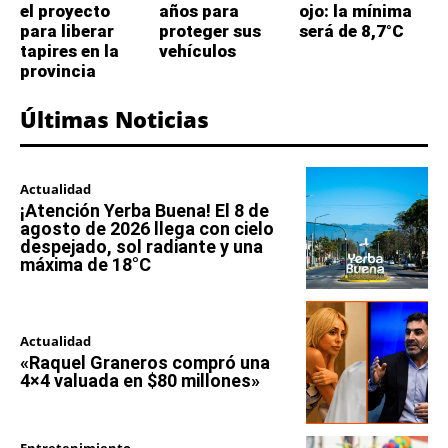
el proyecto
años para
ojo: la mínima
para liberar
proteger sus
será de 8,7°C
tapires en la
vehículos
provincia
Últimas Noticias
Actualidad
¡Atención Yerba Buena! El 8 de
agosto de 2026 llega con cielo
despejado, sol radiante y una
máxima de 18°C
Actualidad
«Raquel Graneros compró una
4×4 valuada en $80 millones»