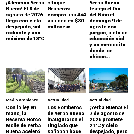
¡Atención Yerba
«Raquel
Yerba Buena
Buena! El 8 de
Graneros
festeja el Día
agosto de 2026
compró una 4×4
del Niño el
llega con cielo
valuada en $80
domingo 9 de
despejado, sol
millones»
agosto con
radiante y una
juegos, pista de
máxima de 18°C
educación vial
y un mercadito
donde los
chicos...
Medio Ambiente
Actualidad
Actualidad
Con la ley en
Los Bomberos
¡Yerba Buena! El
mano, la
de Yerba Buena
7 de agosto de
Reserva Horco
inauguraron el
2026 promete
Molle de Yerba
tinglado que
21°C y cielo
Buena aceleró
soñaban hace
despejado, pero