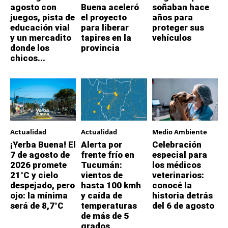
agosto con
Buena aceleró
soñaban hace
juegos, pista de
el proyecto
años para
educación vial
para liberar
proteger sus
y un mercadito
tapires en la
vehículos
donde los
provincia
chicos...
Actualidad
Actualidad
Medio Ambiente
¡Yerba Buena! El
Alerta por
Celebración
7 de agosto de
frente frío en
especial para
2026 promete
Tucumán:
los médicos
21°C y cielo
vientos de
veterinarios:
despejado, pero
hasta 100 kmh
conocé la
ojo: la mínima
y caída de
historia detrás
será de 8,7°C
temperaturas
del 6 de agosto
de más de 5
grados