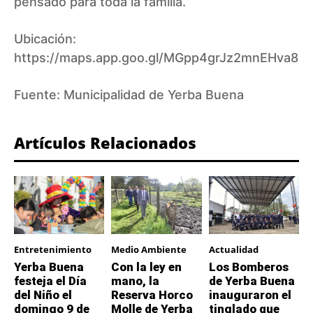
pensado para toda la familia.
Ubicación:
https://maps.app.goo.gl/MGpp4grJz2mnEHva8
Fuente:
Municipalidad de Yerba Buena
Artículos Relacionados
Entretenimiento
Medio Ambiente
Actualidad
Yerba Buena
Con la ley en
Los Bomberos
festeja el Día
mano, la
de Yerba Buena
del Niño el
Reserva Horco
inauguraron el
domingo 9 de
Molle de Yerba
tinglado que